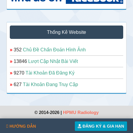
Thống Kê Website
»
352
Chủ Đề Chẩn Đoán Hình Ảnh
»
13846
Lượt Cập Nhật Bài Viết
»
9270
Tài Khoản Đã Đăng Ký
»
627
Tài Khoản Đang Truy Cập
© 2014-2026 |
HPMU Radiology
HƯỚNG DẪN
ĐĂNG KÝ & GIA HẠN