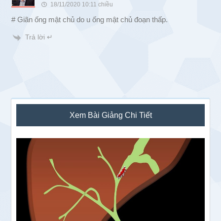
18/11/2020 10:11 chiều
# Giãn ống mật chủ do u ống mật chủ đoạn thấp.
Trả lời ↵
Sidebar
Xem Bài Giảng Chi Tiết
chính