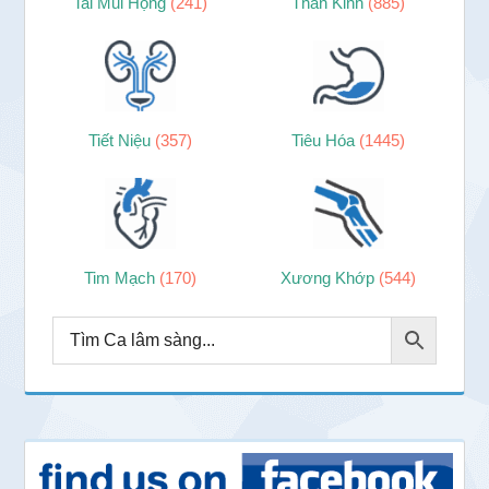
Tai Mũi Họng
(241)
Thần Kinh
(885)
Tiết Niệu
(357)
Tiêu Hóa
(1445)
Tim Mạch
(170)
Xương Khớp
(544)