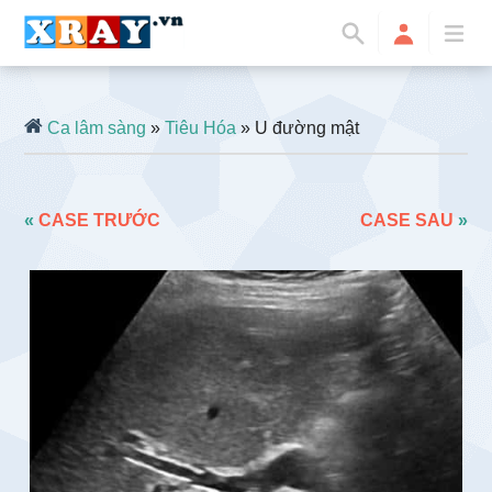
Ca lâm sàng
»
Tiêu Hóa
» U đường mật
«
CASE TRƯỚC
CASE SAU
»