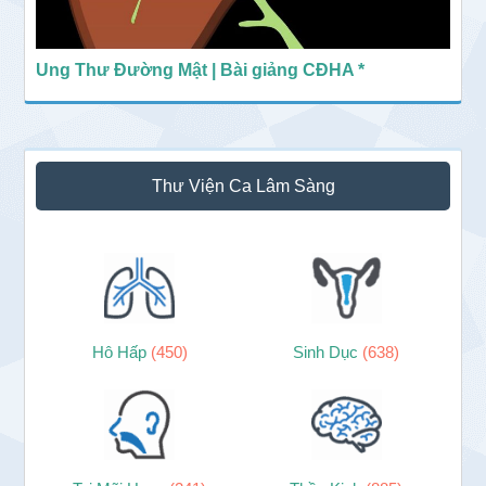
Ung Thư Đường Mật | Bài giảng CĐHA *
Thư Viện Ca Lâm Sàng
Hô Hấp
(450)
Sinh Dục
(638)