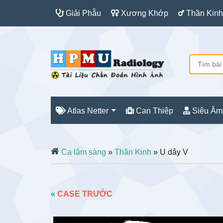
Giải Phẫu
Xương Khớp
Thần Kinh
Atlas Netter
Can Thiệp
Siêu Âm
Ca lâm sàng
»
Thần Kinh
» U dây V
«
CASE TRƯỚC