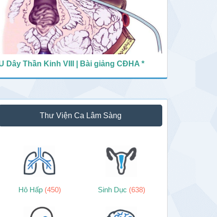
U Dây Thần Kinh VIII | Bài giảng CĐHA *
Thư Viện Ca Lâm Sàng
Hô Hấp
(450)
Sinh Dục
(638)