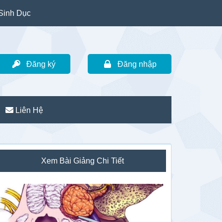
Sinh Dục
Đăng ký
Đăng nhập
Liên Hệ
idebar
Xem Bài Giảng Chi Tiết
hính