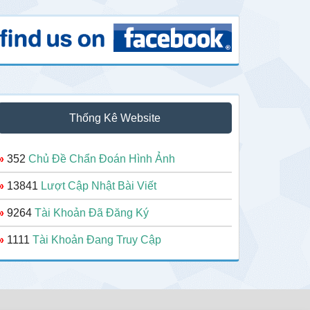
Thống Kê Website
»
352
Chủ Đề Chẩn Đoán Hình Ảnh
»
13841
Lượt Cập Nhật Bài Viết
»
9264
Tài Khoản Đã Đăng Ký
»
1111
Tài Khoản Đang Truy Cập