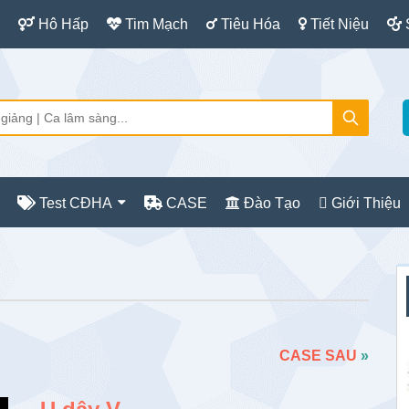
Hô Hấp
Tim Mạch
Tiêu Hóa
Tiết Niệu
Test CĐHA
CASE
Đào Tạo
Giới Thiệu
S
c
CASE SAU
»