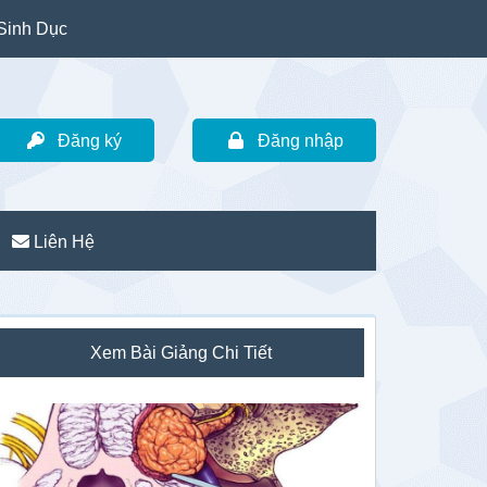
Sinh Dục
Đăng ký
Đăng nhập
Liên Hệ
idebar
Xem Bài Giảng Chi Tiết
hính