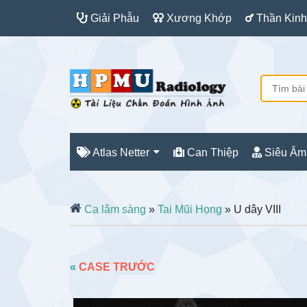
Giải Phẫu
Xương Khớp
Thần Kinh
Atlas Netter
Can Thiệp
Siêu Âm
Ca lâm sàng
»
Tai Mũi Họng
» U dây VIII
«
CASE TRƯỚC