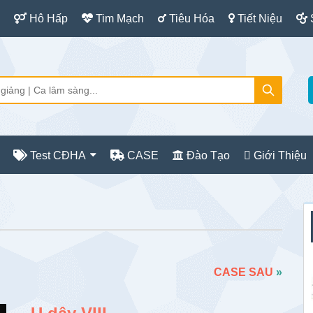
Hô Hấp
Tim Mạch
Tiêu Hóa
Tiết Niệu
Test CĐHA
CASE
Đào Tạo
Giới Thiệu
S
c
CASE SAU
»