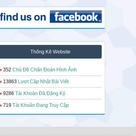
Thống Kê Website
»
352
Chủ Đề Chẩn Đoán Hình Ảnh
»
13863
Lượt Cập Nhật Bài Viết
»
9286
Tài Khoản Đã Đăng Ký
»
719
Tài Khoản Đang Truy Cập