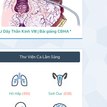
U Dây Thần Kinh VIII | Bài giảng CĐHA *
Thư Viện Ca Lâm Sàng
Hô Hấp
(450)
Sinh Dục
(638)