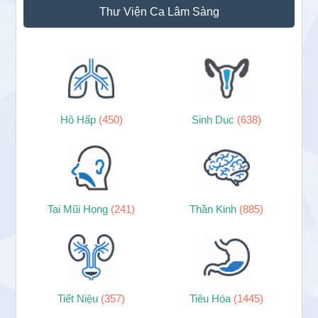
Thư Viện Ca Lâm Sàng
Hô Hấp
(450)
Sinh Dục
(638)
Tai Mũi Họng
(241)
Thần Kinh
(885)
Tiết Niệu
(357)
Tiêu Hóa
(1445)