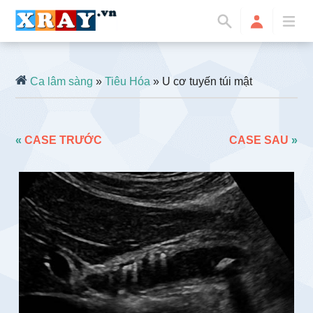
Ca lâm sàng
»
Tiêu Hóa
» U cơ tuyến túi mật
«
CASE TRƯỚC
CASE SAU
»