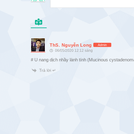
ThS. Nguyễn Long
Admin
06/05/2020 12:12 sáng
# U nang dịch nhầy lành tính (Mucinous cystadenom
Trả lời ↵