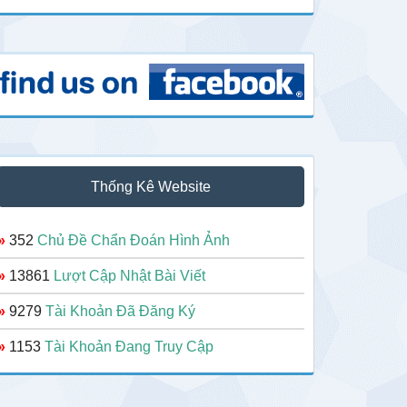
Thống Kê Website
»
352
Chủ Đề Chẩn Đoán Hình Ảnh
»
13861
Lượt Cập Nhật Bài Viết
»
9279
Tài Khoản Đã Đăng Ký
»
1153
Tài Khoản Đang Truy Cập