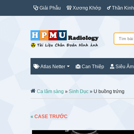
Giải Phẫu
Xương Khớp
Thần Kinh
Atlas Netter
Can Thiệp
Siêu Âm
Ca lâm sàng
»
Sinh Dục
» U buồng trứng
«
CASE TRƯỚC