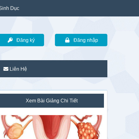
Sinh Dục
Đăng ký
Đăng nhập
Liên Hệ
idebar
Xem Bài Giảng Chi Tiết
hính