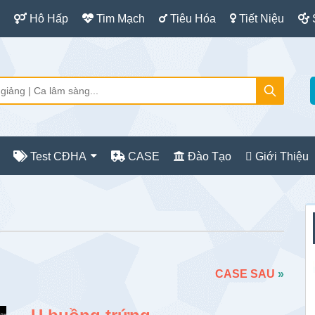
Hô Hấp
Tim Mạch
Tiêu Hóa
Tiết Niệu
Test CĐHA
CASE
Đào Tạo
Giới Thiệu
S
c
CASE SAU
»