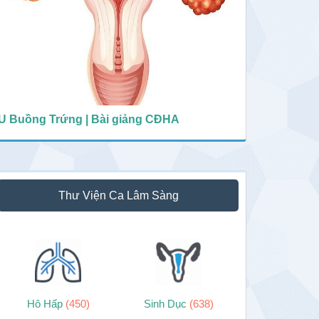
U Buồng Trứng | Bài giảng CĐHA
Thư Viện Ca Lâm Sàng
Hô Hấp
(450)
Sinh Dục
(638)