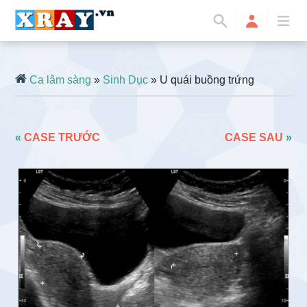
Ca lâm sàng
»
Sinh Dục
» U quái buồng trứng
«
CASE TRƯỚC
CASE SAU
»