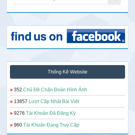
Thống Kê Website
»
352
Chủ Đề Chẩn Đoán Hình Ảnh
»
13857
Lượt Cập Nhật Bài Viết
»
9276
Tài Khoản Đã Đăng Ký
»
960
Tài Khoản Đang Truy Cập