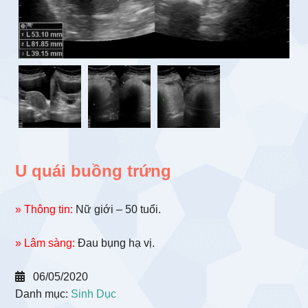
U quái buồng trứng
» Thông tin:
Nữ giới – 50 tuổi.
» Lâm sàng:
Đau bụng hạ vị.
06/05/2020
Danh mục:
Sinh Dục