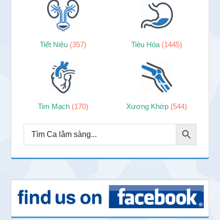
Tiết Niệu
(357)
Tiêu Hóa
(1445)
Tim Mạch
(170)
Xương Khớp
(544)