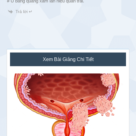
# U bàng quang xâm lấn niệu quản trái.
Trả lời ↵
Sidebar
Xem Bài Giảng Chi Tiết
chính