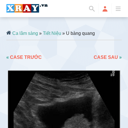
Ca lâm sàng
»
Tiết Niệu
» U bàng quang
«
CASE TRƯỚC
CASE SAU
»