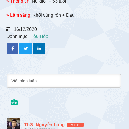
» Thông tin:
Nữ giới – 63 tuổi.
» Lâm sàng:
Khối vùng rốn + Đau.
16/12/2020
Danh mục:
Tiêu Hóa
ThS. Nguyễn Long
Admin