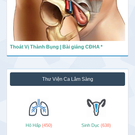
Thoát Vị Thành Bụng | Bài giảng CĐHA *
Thư Viện Ca Lâm Sàng
Hô Hấp
(450)
Sinh Dục
(638)