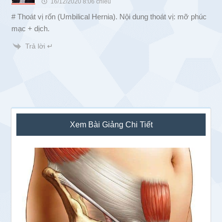
16/12/2020 8:06 chiều
# Thoát vị rốn (Umbilical Hernia). Nội dung thoát vị: mỡ phúc
mạc + dịch.
Trả lời ↵
Sidebar
Xem Bài Giảng Chi Tiết
chính