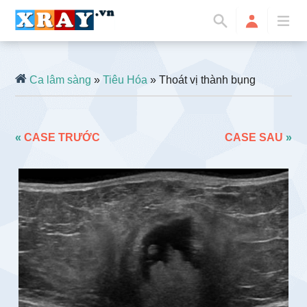
Ca lâm sàng
»
Tiêu Hóa
» Thoát vị thành bụng
«
CASE TRƯỚC
CASE SAU
»