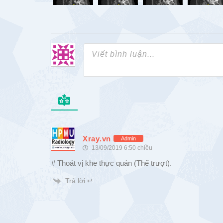
Xray.vn
Admin
13/09/2019 6:50 chiều
# Thoát vị khe thực quản (Thể trượt).
Trả lời ↵