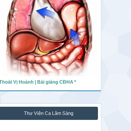
Thoát Vị Hoành | Bài giảng CĐHA *
Thư Viện Ca Lâm Sàng