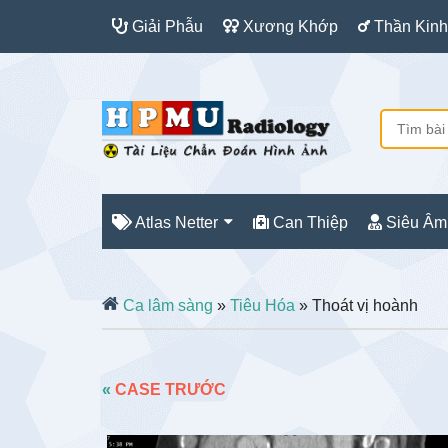
Giải Phẫu
Xương Khớp
Thần Kinh
Atlas Netter
Can Thiệp
Siêu Âm
Ca lâm sàng
»
Tiêu Hóa
» Thoát vị hoành
«
CASE TRƯỚC