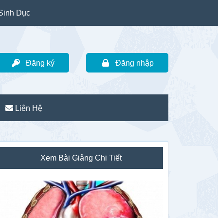
Sinh Dục
Đăng ký
Đăng nhập
Liên Hệ
idebar
Xem Bài Giảng Chi Tiết
hính