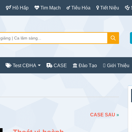
Hô Hấp
Tim Mạch
Tiêu Hóa
Tiết Niệu
Test CĐHA
CASE
Đào Tạo
Giới Thiệu
S
c
CASE SAU
»