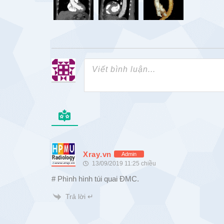
Xray.vn
Admin
13/09/2019 11:25 chiều
# Phình hình túi quai ĐMC.
Trả lời ↵