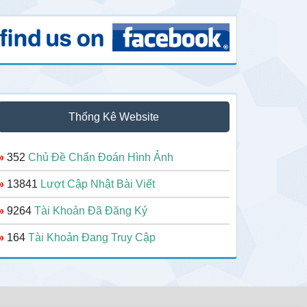
Thống Kê Website
»
352
Chủ Đề Chẩn Đoán Hình Ảnh
»
13841
Lượt Cập Nhật Bài Viết
»
9264
Tài Khoản Đã Đăng Ký
»
164
Tài Khoản Đang Truy Cập