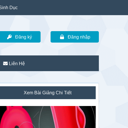
Sinh Dục
Đăng ký
Đăng nhập
Liên Hệ
idebar
Xem Bài Giảng Chi Tiết
hính