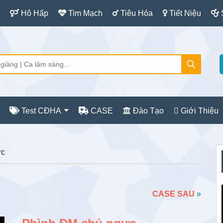
Hô Hấp
Tim Mạch
Tiêu Hóa
Tiết Niệu
Test CĐHA
CASE
Đào Tạo
Giới Thiệu
S
ực
c
CASE SAU
»