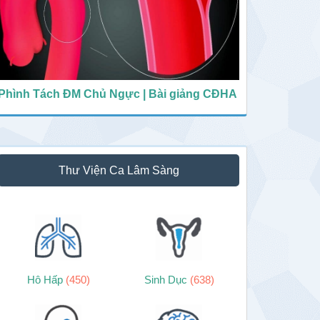
Phình Tách ĐM Chủ Ngực | Bài giảng CĐHA
Thư Viện Ca Lâm Sàng
Hô Hấp
(450)
Sinh Dục
(638)