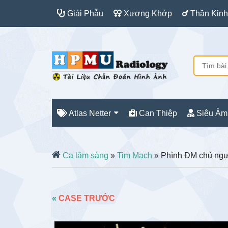
Giải Phẫu
Xương Khớp
Thần Kinh
Atlas Netter
Can Thiệp
Siêu Âm
Ca lâm sàng
»
Tim Mạch
» Phình ĐM chủ ng
«
CASE TRƯỚC