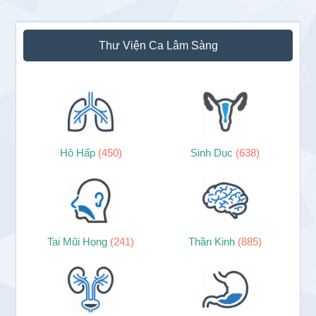
Thư Viện Ca Lâm Sàng
Hô Hấp
(450)
Sinh Dục
(638)
Tai Mũi Họng
(241)
Thần Kinh
(885)