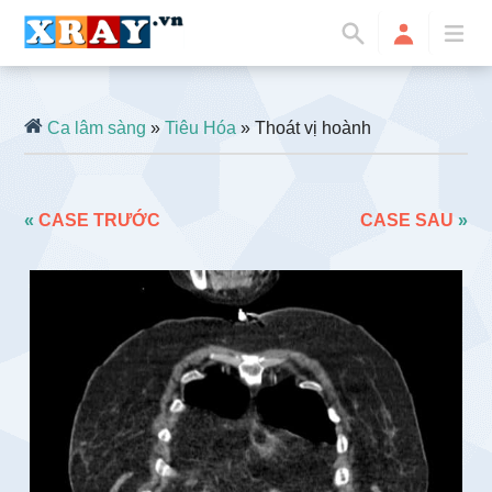
Ca lâm sàng
»
Tiêu Hóa
» Thoát vị hoành
«
CASE TRƯỚC
CASE SAU
»