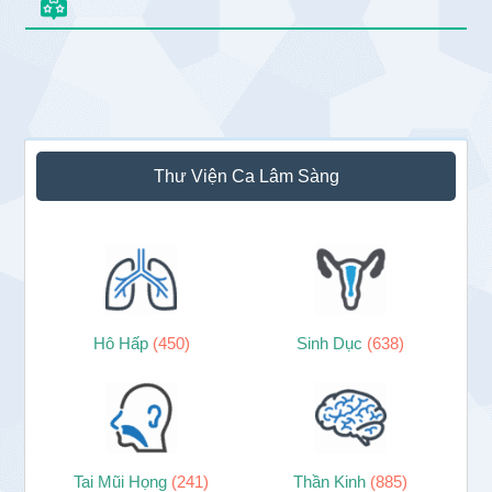
Sidebar
Thư Viện Ca Lâm Sàng
chính
Hô Hấp
(450)
Sinh Dục
(638)
Tai Mũi Họng
(241)
Thần Kinh
(885)