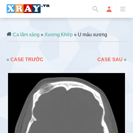
Ca lâm sàng
»
Xương Khớp
» U máu xương
«
CASE TRƯỚC
CASE SAU
»