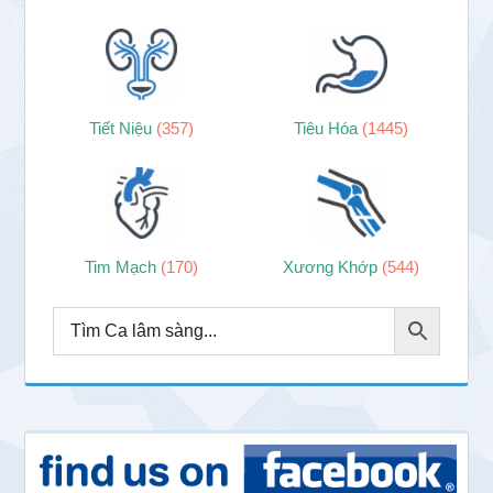
Tiết Niệu
(357)
Tiêu Hóa
(1445)
Tim Mạch
(170)
Xương Khớp
(544)