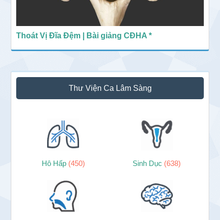
Thoát Vị Đĩa Đệm | Bài giảng CĐHA *
Thư Viện Ca Lâm Sàng
Hô Hấp
(450)
Sinh Dục
(638)