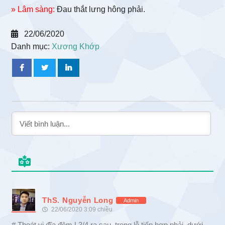
» Lâm sàng:
Đau thắt lưng hông phải.
22/06/2020
Danh mục:
Xương Khớp
ThS. Nguyễn Long
Admin
22/06/2020 3:09 chiều
# Thoát vị đĩa đệm L3/4 ra sau, trong lỗ tiếp hợp phải, dưới