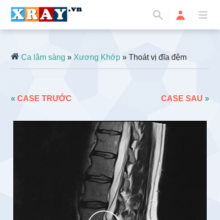
Ca lâm sàng
»
Xương Khớp
» Thoát vị đĩa đệm
«
CASE TRƯỚC
CASE SAU
»