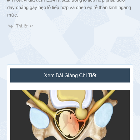
dây chằng gây hẹp lỗ tiếp hợp và chèn ép rễ thần kinh ngang
mức.
Trả lời ↵
Sidebar
Xem Bài Giảng Chi Tiết
chính