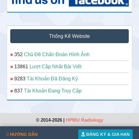
Thống Kê Website
»
352
Chủ Đề Chẩn Đoán Hình Ảnh
»
13861
Lượt Cập Nhật Bài Viết
»
9283
Tài Khoản Đã Đăng Ký
»
837
Tài Khoản Đang Truy Cập
© 2014-2026 |
HPMU Radiology
HƯỚNG DẪN
ĐĂNG KÝ & GIA HẠN