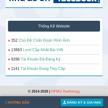
Thống Kê Website
»
352
Chủ Đề Chẩn Đoán Hình Ảnh
»
13863
Lượt Cập Nhật Bài Viết
»
9286
Tài Khoản Đã Đăng Ký
»
1141
Tài Khoản Đang Truy Cập
© 2014-2026 |
HPMU Radiology
HƯỚNG DẪN
ĐĂNG KÝ & GIA HẠN