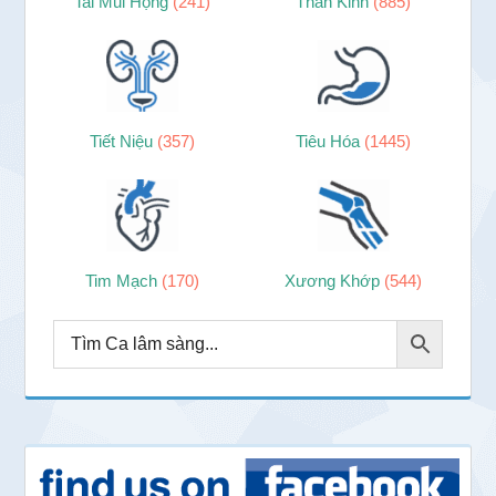
Tai Mũi Họng
(241)
Thần Kinh
(885)
Tiết Niệu
(357)
Tiêu Hóa
(1445)
Tim Mạch
(170)
Xương Khớp
(544)