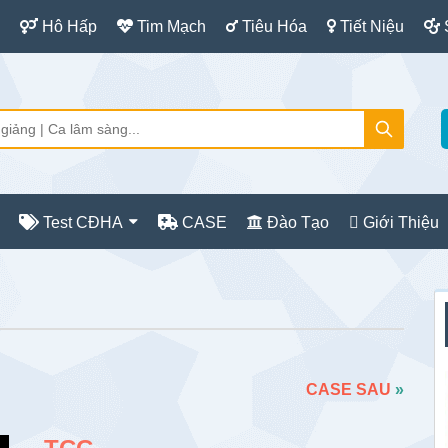
Hô Hấp
Tim Mạch
Tiêu Hóa
Tiết Niệu
Test CĐHA
CASE
Đào Tạo
Giới Thiệu
S
c
CASE SAU
»