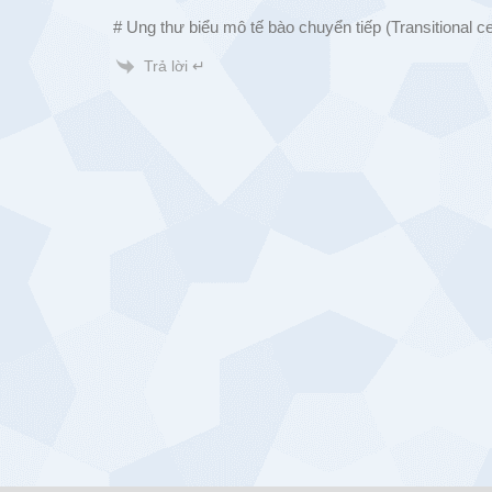
# Ung thư biểu mô tế bào chuyển tiếp (Transitional c
Trả lời ↵