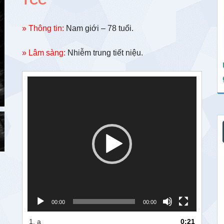
TCC
» Thông tin:
Nam giới – 78 tuổi.
» Lâm sàng:
Nhiễm trung tiết niệu.
Trình
chơi
Video
00:00
00:00
1.
a
0:21