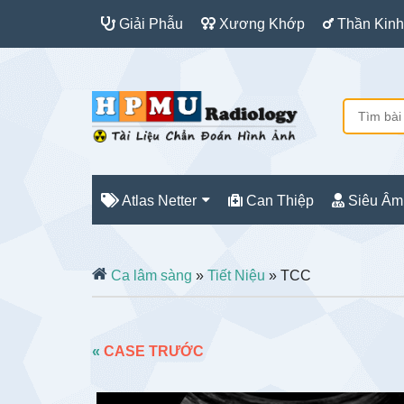
Giải Phẫu
Xương Khớp
Thần Kinh
Atlas Netter
Can Thiệp
Siêu Âm
Ca lâm sàng
»
Tiết Niệu
» TCC
«
CASE TRƯỚC