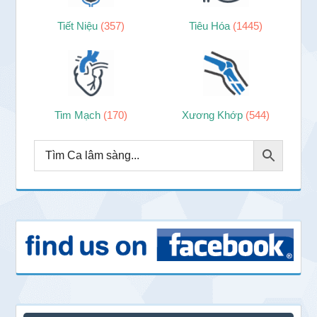
Tiết Niệu
(357)
Tiêu Hóa
(1445)
Tim Mạch
(170)
Xương Khớp
(544)