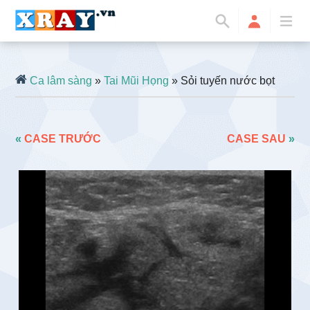
Ca lâm sàng
»
Tai Mũi Họng
» Sỏi tuyến nước bọt
«
CASE TRƯỚC
CASE SAU
»