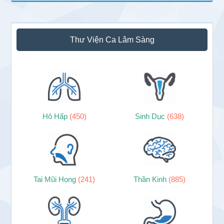
Thư Viện Ca Lâm Sàng
Hô Hấp
(450)
Sinh Dục
(638)
Tai Mũi Họng
(241)
Thần Kinh
(885)