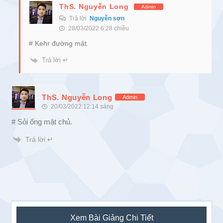
ThS. Nguyễn Long
Admin
Trả lời
Nguyễn sơn
28/03/2022 6:28 chiều
# Kehr đường mật.
Trả lời ↵
ThS. Nguyễn Long
Admin
20/03/2022 12:14 sáng
# Sỏi ống mật chủ.
Trả lời ↵
Sidebar
Xem Bài Giảng Chi Tiết