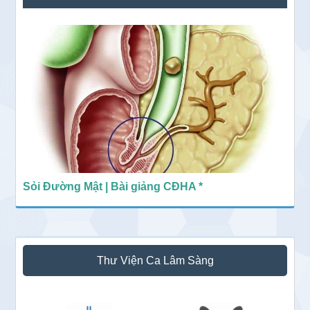
chính
Sỏi Đường Mật | Bài giảng CĐHA *
Thư Viện Ca Lâm Sàng