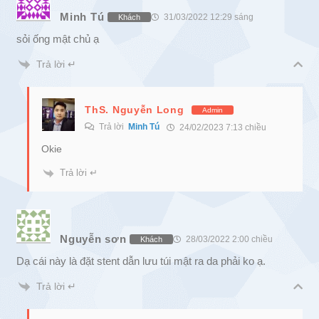
Minh Tú
31/03/2022 12:29 sáng
Khách
sỏi ống mật chủ ạ
Trả lời ↵
ThS. Nguyễn Long
Admin
Trả lời
Minh Tú
24/02/2023 7:13 chiều
Okie
Trả lời ↵
Nguyễn sơn
28/03/2022 2:00 chiều
Khách
Dạ cái này là đặt stent dẫn lưu túi mật ra da phải ko ạ.
Trả lời ↵