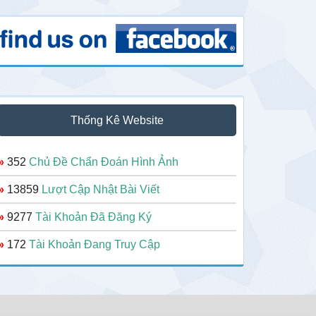
Thống Kê Website
»
352
Chủ Đề Chẩn Đoán Hình Ảnh
»
13859
Lượt Cập Nhật Bài Viết
»
9277
Tài Khoản Đã Đăng Ký
»
172
Tài Khoản Đang Truy Cập