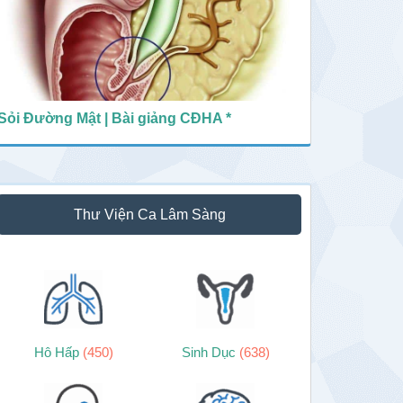
Sỏi Đường Mật | Bài giảng CĐHA *
Thư Viện Ca Lâm Sàng
Hô Hấp
(450)
Sinh Dục
(638)