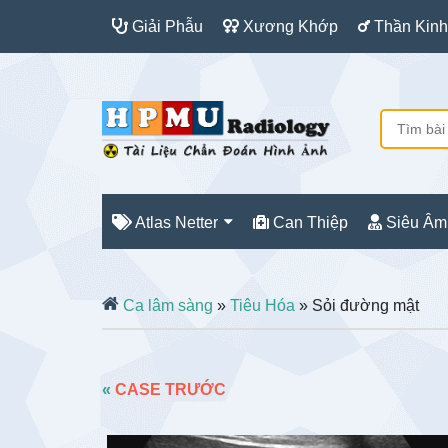
Giải Phẫu
Xương Khớp
Thần Kinh
Atlas Netter
Can Thiệp
Siêu Âm
Ca lâm sàng
»
Tiêu Hóa
» Sỏi đường mật
«
CASE TRƯỚC