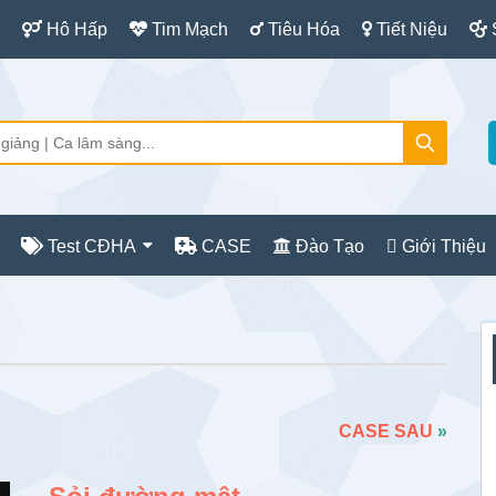
Hô Hấp
Tim Mạch
Tiêu Hóa
Tiết Niệu
Test CĐHA
CASE
Đào Tạo
Giới Thiệu
S
c
CASE SAU
»