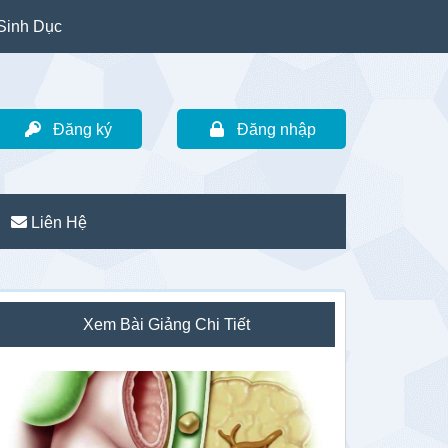
Sinh Dục
Đăng ký
Đăng nhập
Liên Hệ
idebar
Xem Bài Giảng Chi Tiết
hính