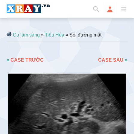
Ca lâm sàng
»
Tiêu Hóa
» Sỏi đường mật
«
CASE TRƯỚC
CASE SAU
»