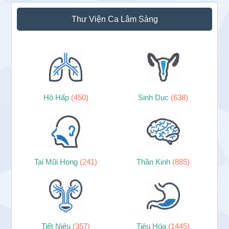
Thư Viện Ca Lâm Sàng
Hô Hấp
(450)
Sinh Dục
(638)
Tai Mũi Họng
(241)
Thần Kinh
(885)
Tiết Niệu
(357)
Tiêu Hóa
(1445)