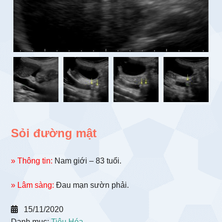
Sỏi đường mật
» Thông tin:
Nam giới – 83 tuổi.
» Lâm sàng:
Đau mạn sườn phải.
15/11/2020
Danh mục:
Tiêu Hóa