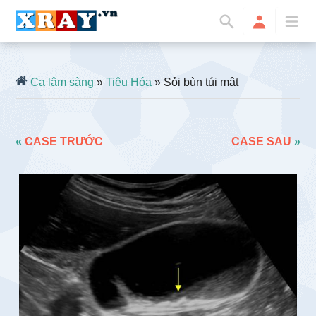
Ca lâm sàng
»
Tiêu Hóa
» Sỏi bùn túi mật
«
CASE TRƯỚC
CASE SAU
»