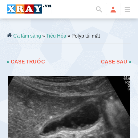
Ca lâm sàng
»
Tiêu Hóa
» Polyp túi mật
«
CASE TRƯỚC
CASE SAU
»