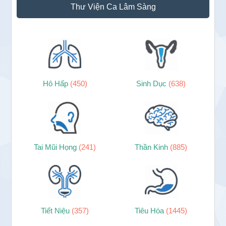
Thư Viện Ca Lâm Sàng
Hô Hấp
(450)
Sinh Dục
(638)
Tai Mũi Họng
(241)
Thần Kinh
(885)
Tiết Niệu
(357)
Tiêu Hóa
(1445)