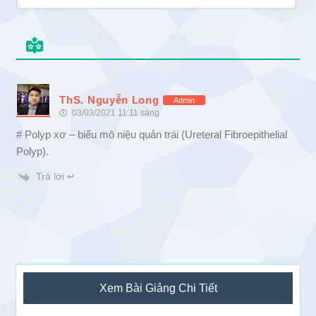
ThS. Nguyễn Long
Admin
03/03/2021 11:11 sáng
# Polyp xơ – biểu mô niệu quản trái (Ureteral Fibroepithelial
Polyp).
Trả lời ↵
Sidebar
Xem Bài Giảng Chi Tiết
chính