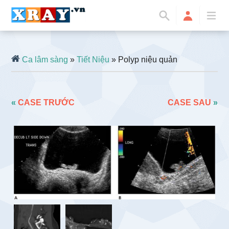
Ca lâm sàng
»
Tiết Niệu
» Polyp niệu quản
«
CASE TRƯỚC
CASE SAU
»