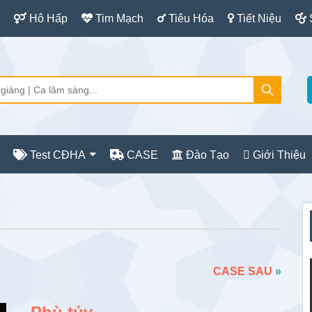
Hô Hấp
Tim Mạch
Tiêu Hóa
Tiết Niệu
Test CĐHA
CASE
Đào Tạo
Giới Thiệu
S
c
CASE SAU
»