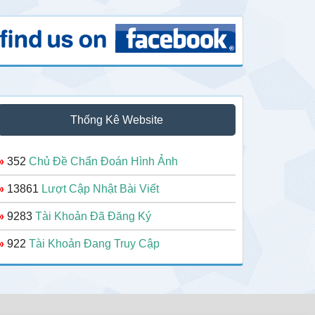
Thống Kê Website
»
352
Chủ Đề Chẩn Đoán Hình Ảnh
»
13861
Lượt Cập Nhật Bài Viết
»
9283
Tài Khoản Đã Đăng Ký
»
922
Tài Khoản Đang Truy Cập