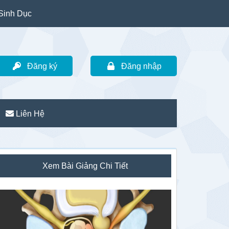
Sinh Dục
Đăng ký
Đăng nhập
Liên Hệ
idebar
Xem Bài Giảng Chi Tiết
hính