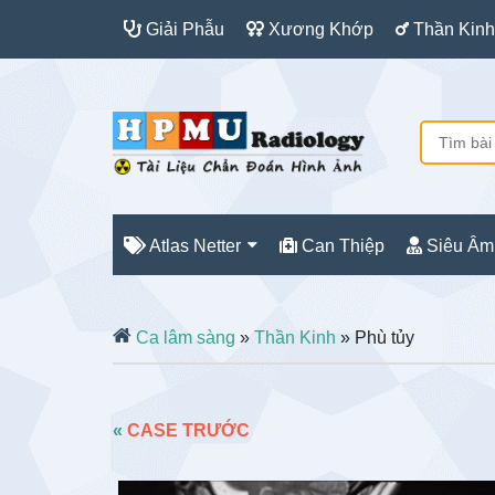
Giải Phẫu
Xương Khớp
Thần Kinh
Atlas Netter
Can Thiệp
Siêu Âm
Ca lâm sàng
»
Thần Kinh
» Phù tủy
«
CASE TRƯỚC