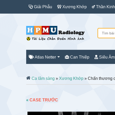
Giải Phẫu
Xương Khớp
Thần Kinh
Atlas Netter
Can Thiệp
Siêu Âm
Ca lâm sàng
»
Xương Khớp
» Chấn thương c
«
CASE TRƯỚC