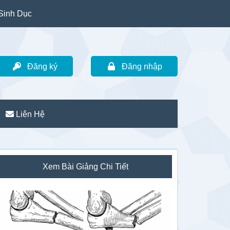
Sinh Dục
Đăng ký
Đăng nhập
Liên Hệ
idebar
Xem Bài Giảng Chi Tiết
hính