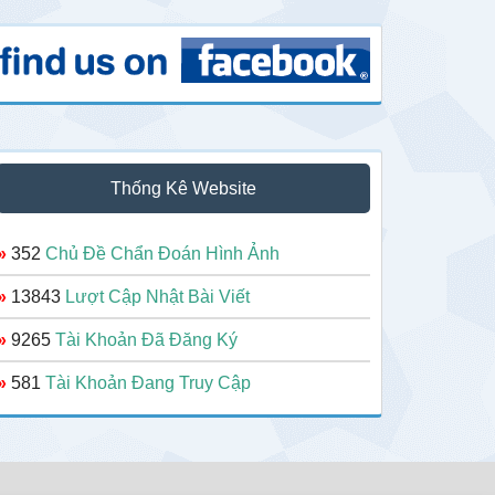
Thống Kê Website
»
352
Chủ Đề Chẩn Đoán Hình Ảnh
»
13843
Lượt Cập Nhật Bài Viết
»
9265
Tài Khoản Đã Đăng Ký
»
581
Tài Khoản Đang Truy Cập