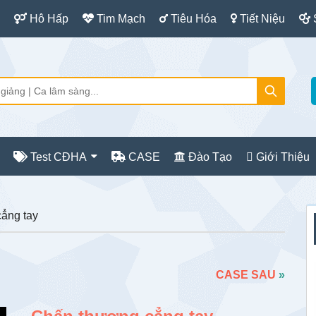
Hô Hấp
Tim Mạch
Tiêu Hóa
Tiết Niệu
Test CĐHA
CASE
Đào Tạo
Giới Thiệu
S
ẳng tay
c
CASE SAU
»