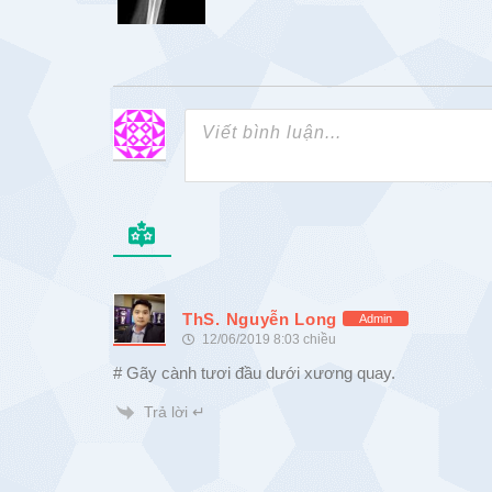
ThS. Nguyễn Long
Admin
12/06/2019 8:03 chiều
# Gãy cành tươi đầu dưới xương quay.
Trả lời ↵