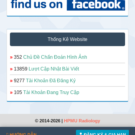
Thống Kê Website
»
352
Chủ Đề Chẩn Đoán Hình Ảnh
»
13859
Lượt Cập Nhật Bài Viết
»
9277
Tài Khoản Đã Đăng Ký
»
105
Tài Khoản Đang Truy Cập
© 2014-2026 |
HPMU Radiology
HƯỚNG DẪN
ĐĂNG KÝ & GIA HẠN