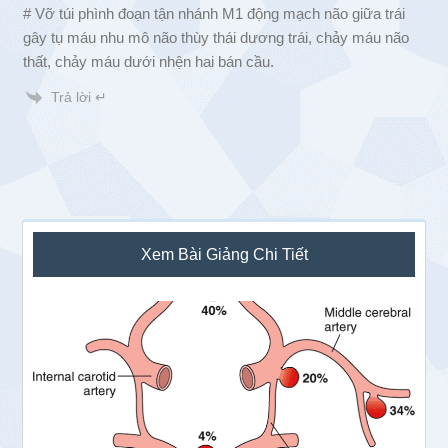
# Vỡ túi phình đoạn tận nhánh M1 động mạch não giữa trái
gây tụ máu nhu mô não thùy thái dương trái, chảy máu não
thất, chảy máu dưới nhện hai bán cầu.
Trả lời ↵
Sidebar
Xem Bài Giảng Chi Tiết
chính