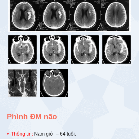
Phình ĐM não
» Thông tin:
Nam giới – 64 tuổi.