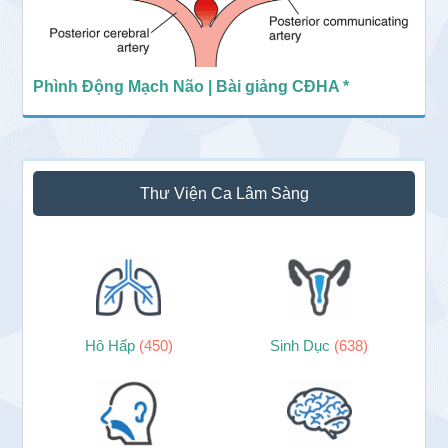
Phình Động Mạch Não | Bài giảng CĐHA *
Thư Viện Ca Lâm Sàng
Hô Hấp
(450)
Sinh Dục
(638)