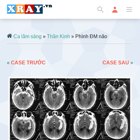
Ca lâm sàng
»
Thần Kinh
» Phình ĐM não
«
CASE TRƯỚC
CASE SAU
»