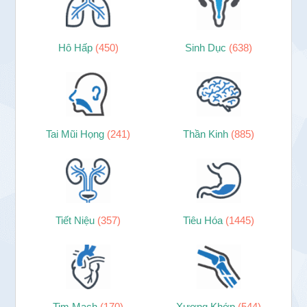
Hô Hấp
(450)
Sinh Dục
(638)
Tai Mũi Họng
(241)
Thần Kinh
(885)
Tiết Niệu
(357)
Tiêu Hóa
(1445)
Tim Mạch
(170)
Xương Khớp
(544)