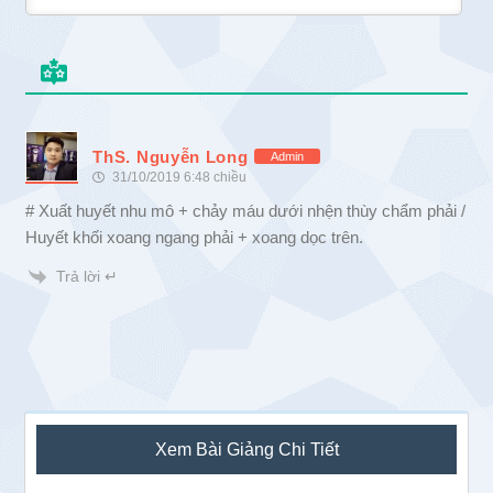
ThS. Nguyễn Long
Admin
31/10/2019 6:48 chiều
# Xuất huyết nhu mô + chảy máu dưới nhện thùy chẩm phải /
Huyết khối xoang ngang phải + xoang dọc trên.
Trả lời ↵
Sidebar
Xem Bài Giảng Chi Tiết
chính