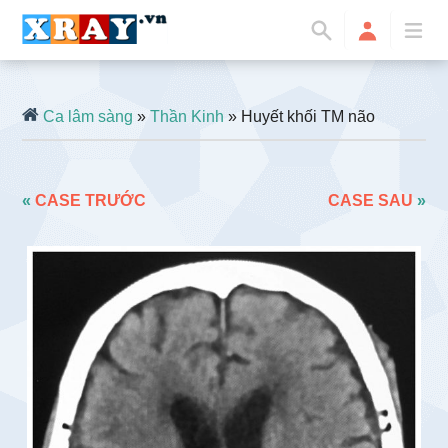
Ca lâm sàng
»
Thần Kinh
» Huyết khối TM não
«
CASE TRƯỚC
CASE SAU
»