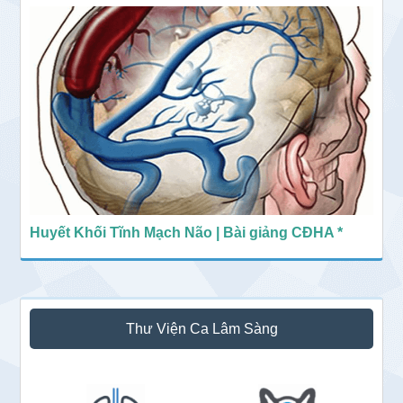
Huyết Khối Tĩnh Mạch Não | Bài giảng CĐHA *
Thư Viện Ca Lâm Sàng