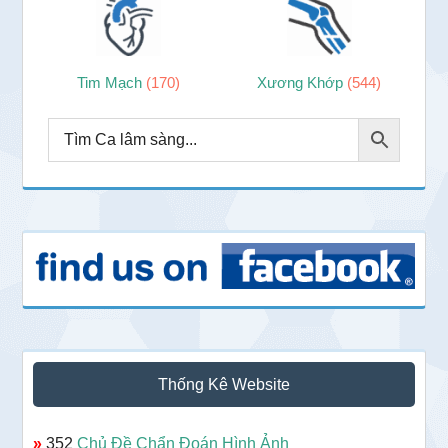
Tim Mạch
(170)
Xương Khớp
(544)
Thống Kê Website
»
352
Chủ Đề Chẩn Đoán Hình Ảnh