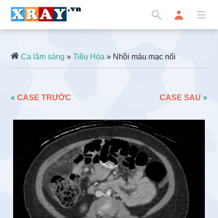
Ca lâm sàng
»
Tiêu Hóa
» Nhồi máu mạc nối
«
CASE TRƯỚC
CASE SAU
»