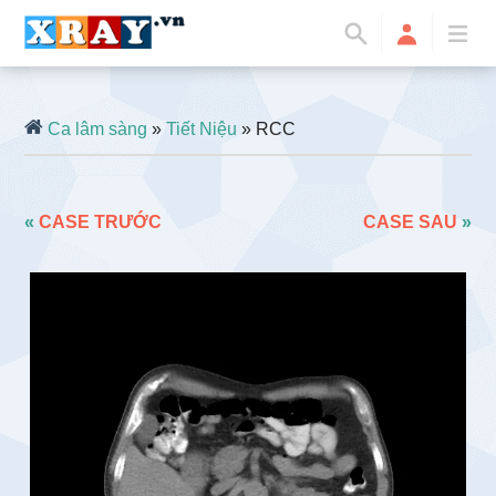
Ca lâm sàng
»
Tiết Niệu
» RCC
«
CASE TRƯỚC
CASE SAU
»