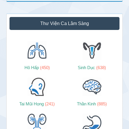
Thư Viện Ca Lâm Sàng
Hô Hấp
(450)
Sinh Dục
(638)
Tai Mũi Họng
(241)
Thần Kinh
(885)