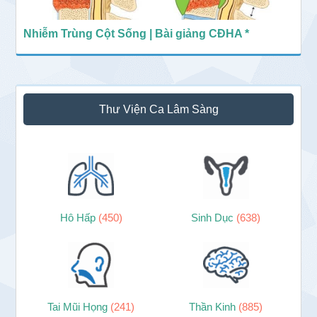
Nhiễm Trùng Cột Sống | Bài giảng CĐHA *
Thư Viện Ca Lâm Sàng
Hô Hấp
(450)
Sinh Dục
(638)
Tai Mũi Họng
(241)
Thần Kinh
(885)