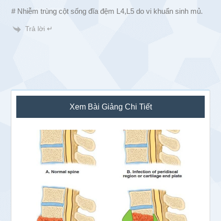
# Nhiễm trùng cột sống đĩa đệm L4,L5 do vi khuẩn sinh mủ.
Trả lời ↵
Sidebar
Xem Bài Giảng Chi Tiết
chính