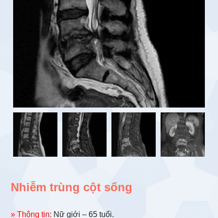
Nhiễm trùng cột sống
» Thông tin:
Nữ giới – 65 tuổi.