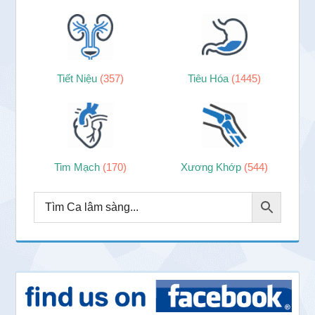
Tiết Niệu
(357)
Tiêu Hóa
(1445)
Tim Mạch
(170)
Xương Khớp
(544)