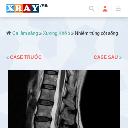
Ca lâm sàng
»
Xương Khớp
» Nhiễm trùng cột sống
«
CASE TRƯỚC
CASE SAU
»