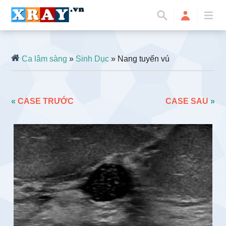
Ca lâm sàng
»
Sinh Dục
» Nang tuyến vú
«
CASE TRƯỚC
CASE SAU
»