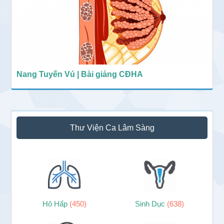
Nang Tuyến Vú | Bài giảng CĐHA
Thư Viện Ca Lâm Sàng
Hô Hấp
(450)
Sinh Dục
(638)