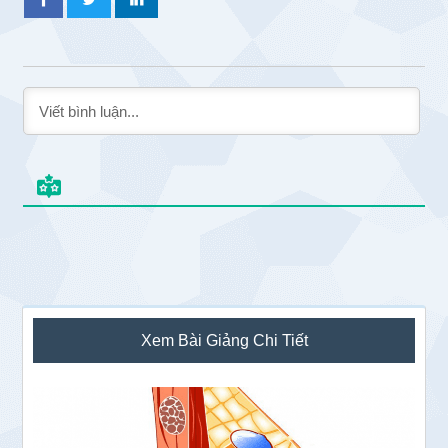
Sidebar
Xem Bài Giảng Chi Tiết
chính