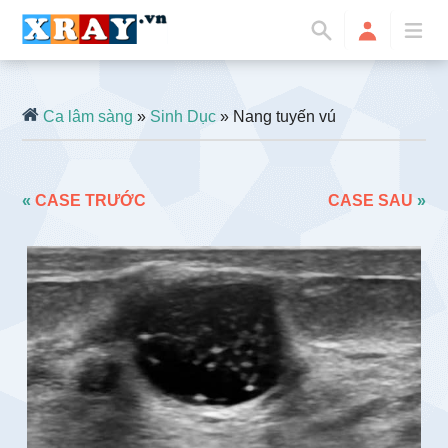
Ca lâm sàng
»
Sinh Dục
» Nang tuyến vú
«
CASE TRƯỚC
CASE SAU
»