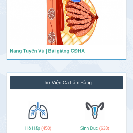
Nang Tuyến Vú | Bài giảng CĐHA
Thư Viện Ca Lâm Sàng
Hô Hấp
(450)
Sinh Dục
(638)