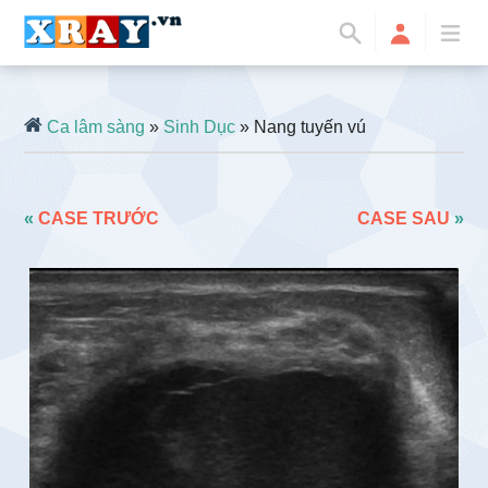
Ca lâm sàng
»
Sinh Dục
» Nang tuyến vú
«
CASE TRƯỚC
CASE SAU
»