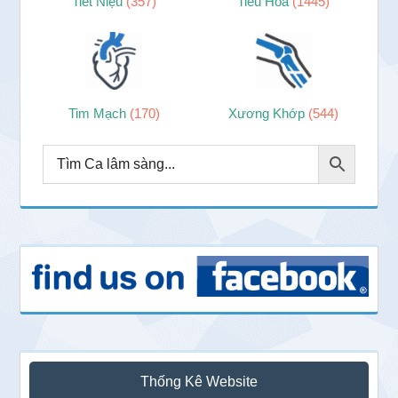
Tiết Niệu
(357)
Tiêu Hóa
(1445)
Tim Mạch
(170)
Xương Khớp
(544)
Thống Kê Website