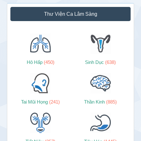
Thư Viện Ca Lâm Sàng
Hô Hấp
(450)
Sinh Dục
(638)
Tai Mũi Họng
(241)
Thần Kinh
(885)