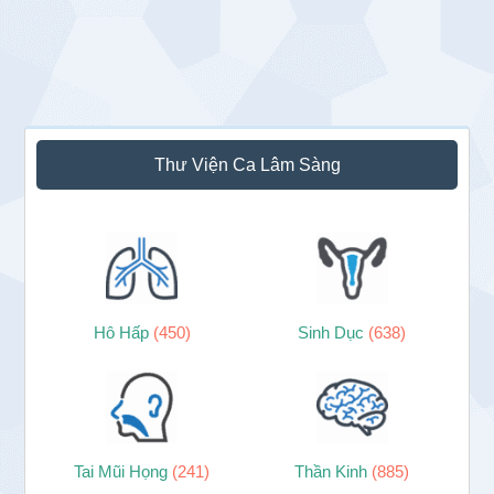
Sidebar
Thư Viện Ca Lâm Sàng
chính
Hô Hấp
(450)
Sinh Dục
(638)
Tai Mũi Họng
(241)
Thần Kinh
(885)