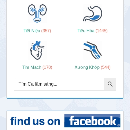
Tiết Niệu
(357)
Tiêu Hóa
(1445)
Tim Mạch
(170)
Xương Khớp
(544)