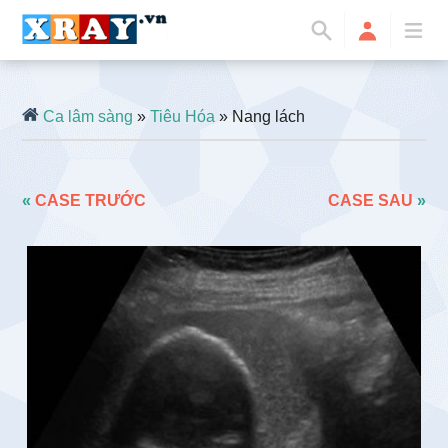
Ca lâm sàng
»
Tiêu Hóa
» Nang lách
«
CASE TRƯỚC
CASE SAU
»