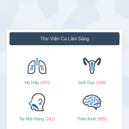
Sidebar
Thư Viện Ca Lâm Sàng
chính
Hô Hấp
(450)
Sinh Dục
(638)
Tai Mũi Họng
(241)
Thần Kinh
(885)