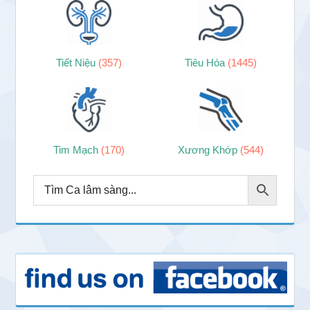
Tiết Niệu
(357)
Tiêu Hóa
(1445)
Tim Mạch
(170)
Xương Khớp
(544)