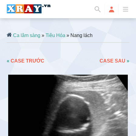
Ca lâm sàng
»
Tiêu Hóa
» Nang lách
«
CASE TRƯỚC
CASE SAU
»