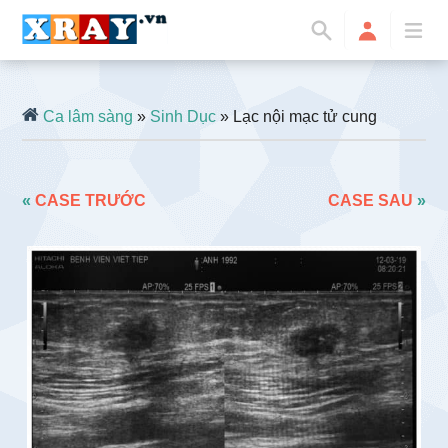
Ca lâm sàng
»
Sinh Dục
» Lạc nội mạc tử cung
«
CASE TRƯỚC
CASE SAU
»