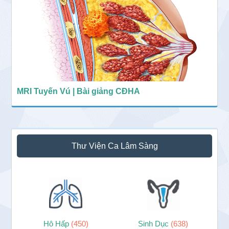
MRI Tuyến Vú | Bài giảng CĐHA
Thư Viện Ca Lâm Sàng
Hô Hấp
(450)
Sinh Dục
(638)