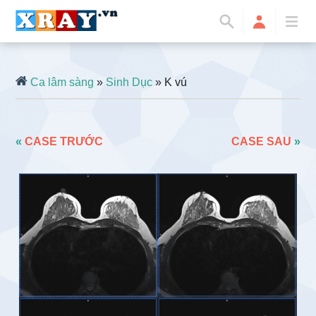
Ca lâm sàng
»
Sinh Dục
» K vú
«
CASE TRƯỚC
CASE SAU
»