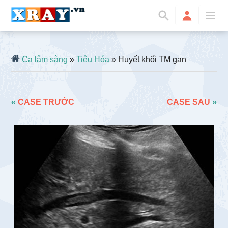
Ca lâm sàng
»
Tiêu Hóa
» Huyết khối TM gan
«
CASE TRƯỚC
CASE SAU
»