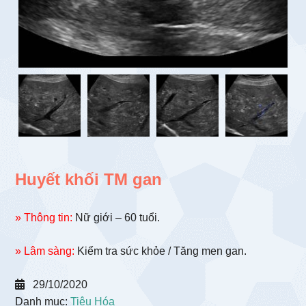
Huyết khối TM gan
» Thông tin:
Nữ giới – 60 tuổi.
» Lâm sàng:
Kiểm tra sức khỏe / Tăng men gan.
29/10/2020
Danh mục:
Tiêu Hóa