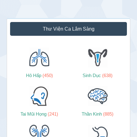
Sidebar
Thư Viện Ca Lâm Sàng
chính
Hô Hấp
(450)
Sinh Dục
(638)
Tai Mũi Họng
(241)
Thần Kinh
(885)