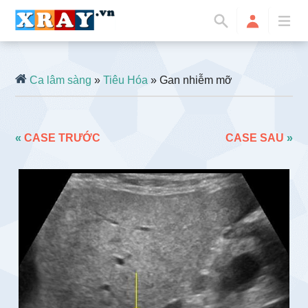
Ca lâm sàng
»
Tiêu Hóa
» Gan nhiễm mỡ
«
CASE TRƯỚC
CASE SAU
»