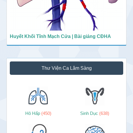
Huyết Khối Tĩnh Mạch Cửa | Bài giảng CĐHA
Thư Viện Ca Lâm Sàng
Hô Hấp
(450)
Sinh Dục
(638)