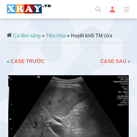
Ca lâm sàng
»
Tiêu Hóa
» Huyết khối TM cửa
«
CASE TRƯỚC
CASE SAU
»