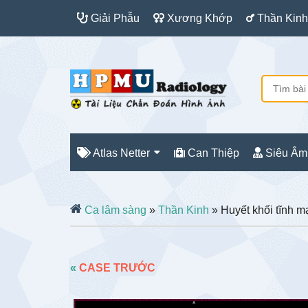
Giải Phẫu
Xương Khớp
Thần Kinh
Atlas Netter
Can Thiệp
Siêu Âm
Ca lâm sàng
»
Thần Kinh
» Huyết khối tĩnh m
«
CASE TRƯỚC