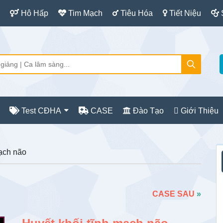
Hô Hấp
Tim Mạch
Tiêu Hóa
Tiết Niệu
Test CĐHA
CASE
Đào Tạo
Giới Thiệu
S
ạch não
c
CASE SAU
»