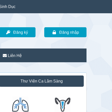
Sinh Dục
Đăng ký
Đăng nhập
Liên Hệ
idebar
Thư Viện Ca Lâm Sàng
hính