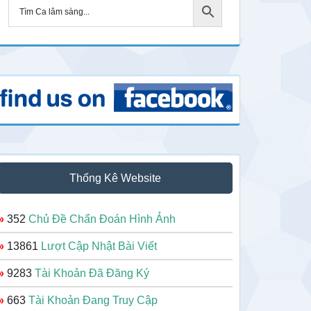
Thống Kê Website
»
352
Chủ Đề Chẩn Đoán Hình Ảnh
»
13861
Lượt Cập Nhật Bài Viết
»
9283
Tài Khoản Đã Đăng Ký
»
663
Tài Khoản Đang Truy Cập