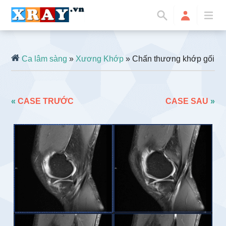
Ca lâm sàng
»
Xương Khớp
» Chấn thương khớp gối
«
CASE TRƯỚC
CASE SAU
»