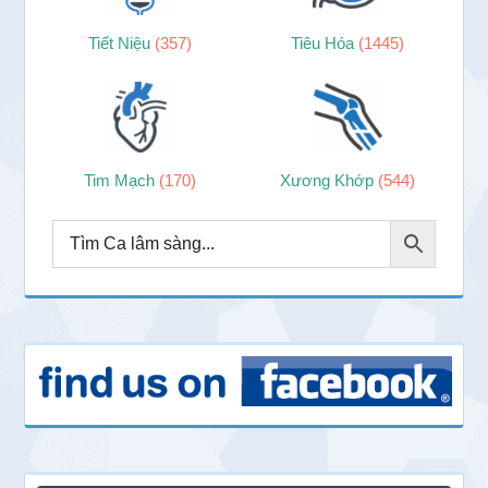
Tiết Niệu
(357)
Tiêu Hóa
(1445)
Tim Mạch
(170)
Xương Khớp
(544)