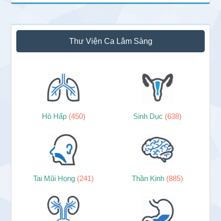
Thư Viện Ca Lâm Sàng
Hô Hấp
(450)
Sinh Dục
(638)
Tai Mũi Họng
(241)
Thần Kinh
(885)