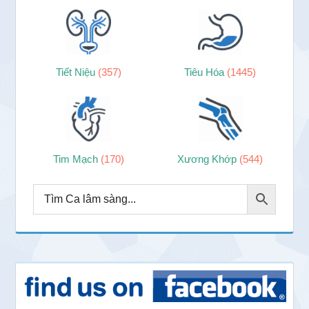
Tiết Niệu
(357)
Tiêu Hóa
(1445)
Tim Mạch
(170)
Xương Khớp
(544)