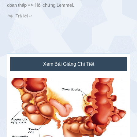
đoạn thấp => Hội chứng Lemmel.
Trả lời ↵
Sidebar
Xem Bài Giảng Chi Tiết
chính