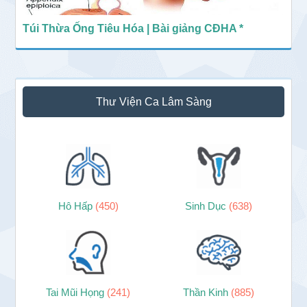
Túi Thừa Ống Tiêu Hóa | Bài giảng CĐHA *
Thư Viện Ca Lâm Sàng
Hô Hấp
(450)
Sinh Dục
(638)
Tai Mũi Họng
(241)
Thần Kinh
(885)