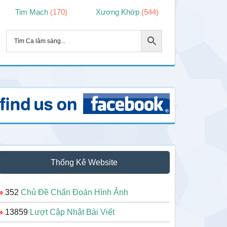
Tim Mạch
(170)
Xương Khớp
(544)
Thống Kê Website
»
352
Chủ Đề Chẩn Đoán Hình Ảnh
»
13859
Lượt Cập Nhật Bài Viết