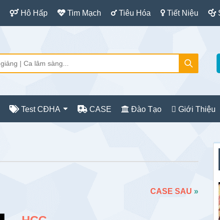
Hô Hấp
Tim Mạch
Tiêu Hóa
Tiết Niệu
Test CĐHA
CASE
Đào Tạo
Giới Thiệu
S
c
CASE SAU
»