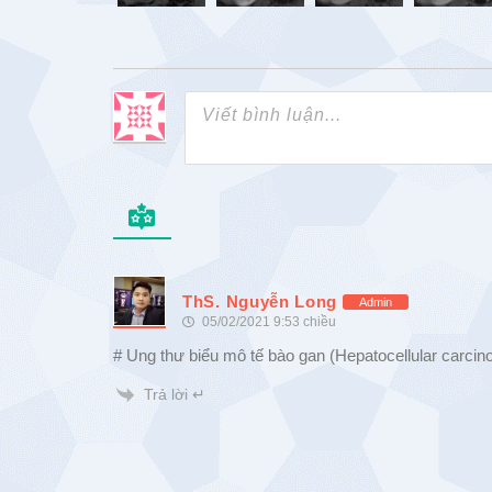
ThS. Nguyễn Long
Admin
05/02/2021 9:53 chiều
# Ung thư biểu mô tế bào gan (Hepatocellular carci
Trả lời ↵