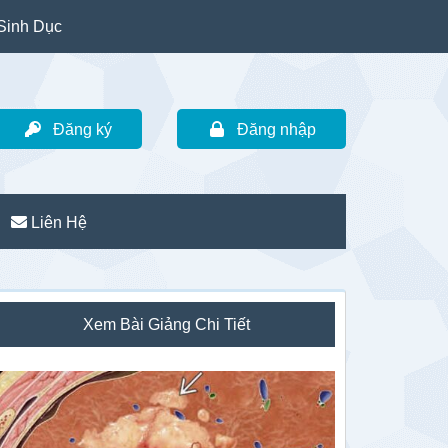
Sinh Dục
Đăng ký
Đăng nhập
Liên Hệ
idebar
Xem Bài Giảng Chi Tiết
hính