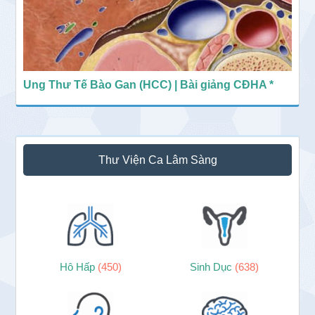
Ung Thư Tế Bào Gan (HCC) | Bài giảng CĐHA *
Thư Viện Ca Lâm Sàng
Hô Hấp
(450)
Sinh Dục
(638)