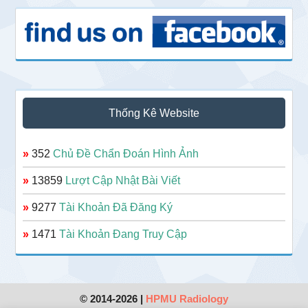
Thống Kê Website
»
352
Chủ Đề Chẩn Đoán Hình Ảnh
»
13859
Lượt Cập Nhật Bài Viết
»
9277
Tài Khoản Đã Đăng Ký
»
1471
Tài Khoản Đang Truy Cập
© 2014-2026 |
HPMU Radiology