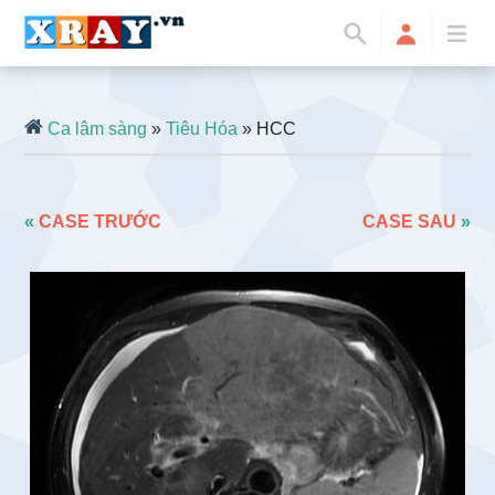
Ca lâm sàng
»
Tiêu Hóa
» HCC
«
CASE TRƯỚC
CASE SAU
»