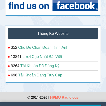
Thống Kê Website
»
352
Chủ Đề Chẩn Đoán Hình Ảnh
»
13841
Lượt Cập Nhật Bài Viết
»
9264
Tài Khoản Đã Đăng Ký
»
698
Tài Khoản Đang Truy Cập
© 2014-2026 |
HPMU Radiology