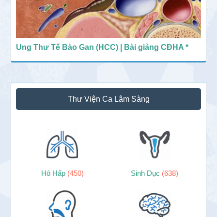
Ung Thư Tế Bào Gan (HCC) | Bài giảng CĐHA *
Thư Viện Ca Lâm Sàng
Hô Hấp
(450)
Sinh Dục
(638)