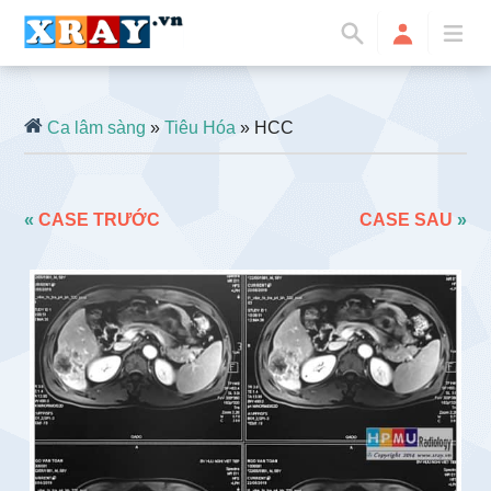
Ca lâm sàng
»
Tiêu Hóa
» HCC
«
CASE TRƯỚC
CASE SAU
»