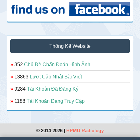
Thống Kê Website
»
352
Chủ Đề Chẩn Đoán Hình Ảnh
»
13863
Lượt Cập Nhật Bài Viết
»
9284
Tài Khoản Đã Đăng Ký
»
1188
Tài Khoản Đang Truy Cập
© 2014-2026 |
HPMU Radiology