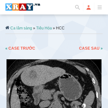
Ca lâm sàng
»
Tiêu Hóa
» HCC
«
CASE TRƯỚC
CASE SAU
»