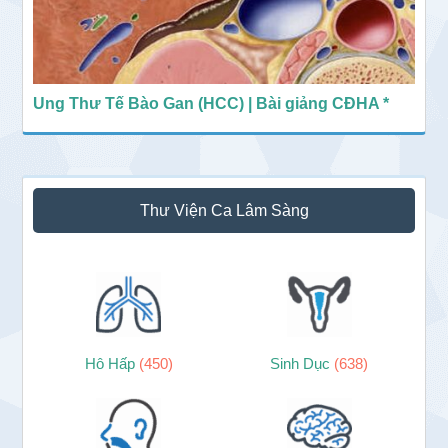
Ung Thư Tế Bào Gan (HCC) | Bài giảng CĐHA *
Thư Viện Ca Lâm Sàng
Hô Hấp
(450)
Sinh Dục
(638)