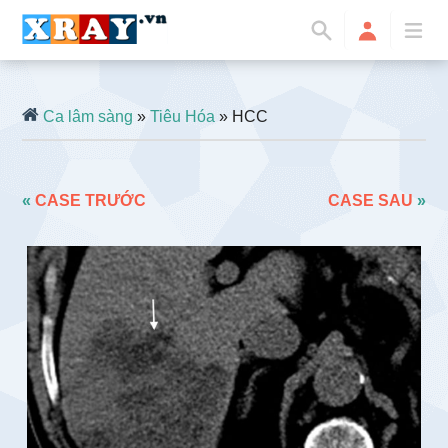
Ca lâm sàng
»
Tiêu Hóa
» HCC
«
CASE TRƯỚC
CASE SAU
»