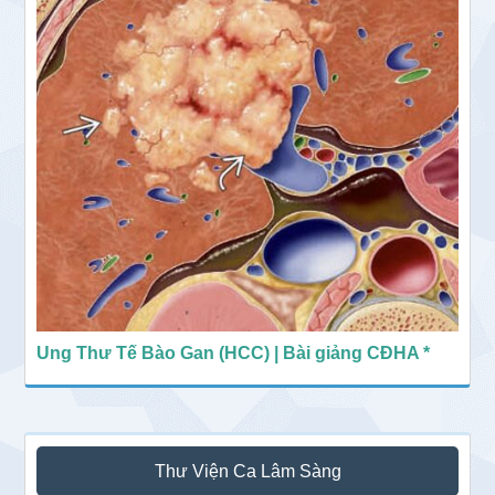
Ung Thư Tế Bào Gan (HCC) | Bài giảng CĐHA *
Thư Viện Ca Lâm Sàng