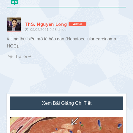
ThS. Nguyễn Long
Admin
05/02/2021 9:53 chiều
# Ung thư biểu mô tế bào gan (Hepatocellular carcinoma –
HCC).
Trả lời ↵
Sidebar
Xem Bài Giảng Chi Tiết
chính