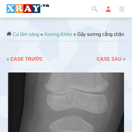
Ca lâm sàng
»
Xương Khớp
» Gãy xương cẳng chân
«
CASE TRƯỚC
CASE SAU
»