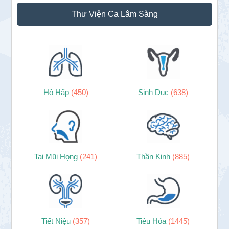
Thư Viện Ca Lâm Sàng
Hô Hấp
(450)
Sinh Dục
(638)
Tai Mũi Họng
(241)
Thần Kinh
(885)
Tiết Niệu
(357)
Tiêu Hóa
(1445)