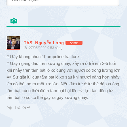
ThS. Nguyễn Long
Admin
27/06/2020 9:53 sáng
# Gãy khung nhún “Trampoline fracture”
# Gãy ngang đầu trên xương chày, xảy ra ở trẻ em 2-5 tuổi
khi nhảy trên tâm bát lò xo cùng với người có trọng lượng lớn
=> Sự giật lùi của tấm bạt lò xo sau khi người nặng hơn nhảy
lên có thể tạo ra một lực lớn. Nếu đứa trẻ ở tư thế đáp xuống
tấm bạt cùng thời điểm tấm bạt bật lên => lực tác động từ
tấm bạt lò xo có thể gây ra gãy xương chày.
Trả lời ↵