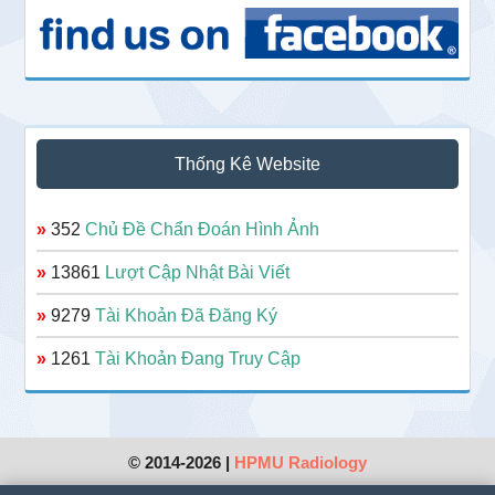
Thống Kê Website
»
352
Chủ Đề Chẩn Đoán Hình Ảnh
»
13861
Lượt Cập Nhật Bài Viết
»
9279
Tài Khoản Đã Đăng Ký
»
1261
Tài Khoản Đang Truy Cập
© 2014-2026 |
HPMU Radiology