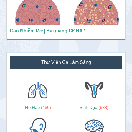
Gan Nhiễm Mỡ | Bài giảng CĐHA *
Thư Viện Ca Lâm Sàng
Hô Hấp
(450)
Sinh Dục
(638)