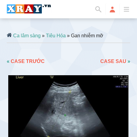
Ca lâm sàng
»
Tiêu Hóa
» Gan nhiễm mỡ
«
CASE TRƯỚC
CASE SAU
»