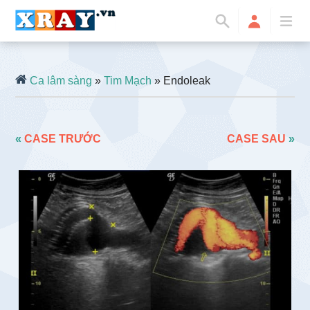
Ca lâm sàng
»
Tim Mạch
» Endoleak
«
CASE TRƯỚC
CASE SAU
»